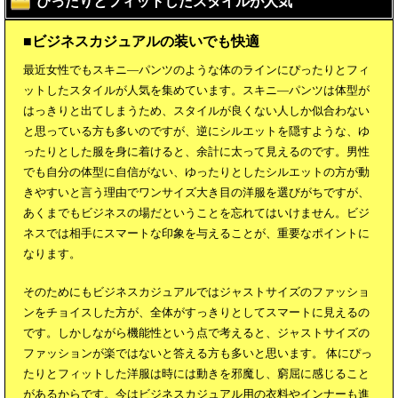
ぴったりとフィットしたスタイルが人気
■ビジネスカジュアルの装いでも快適
最近女性でもスキニ―パンツのような体のラインにぴったりとフィ
ットしたスタイルが人気を集めています。スキニ―パンツは体型が
はっきりと出てしまうため、スタイルが良くない人しか似合わない
と思っている方も多いのですが、逆にシルエットを隠すような、ゆ
ったりとした服を身に着けると、余計に太って見えるのです。男性
でも自分の体型に自信がない、ゆったりとしたシルエットの方が動
きやすいと言う理由でワンサイズ大き目の洋服を選びがちですが、
あくまでもビジネスの場だということを忘れてはいけません。ビジ
ネスでは相手にスマートな印象を与えることが、重要なポイントに
なります。
そのためにもビジネスカジュアルではジャストサイズのファッショ
ンをチョイスした方が、全体がすっきりとしてスマートに見えるの
です。しかしながら機能性という点で考えると、ジャストサイズの
ファッションが楽ではないと答える方も多いと思います。 体にぴっ
たりとフィットした洋服は時には動きを邪魔し、窮屈に感じること
があるからです。今はビジネスカジュアル用の衣料やインナーも進